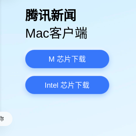
高清视频·更流畅
腾讯新
Mac客
M 芯
Intel