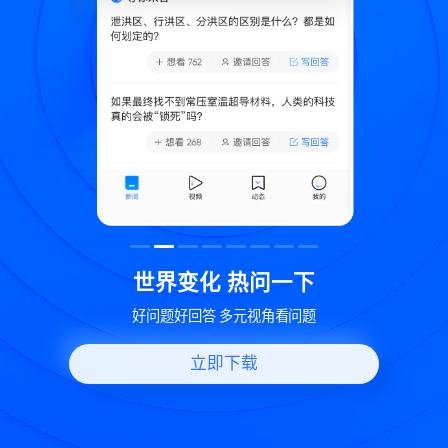
致
世界变化 热问一下
好问题好回答 多元视角看问题
立即下载