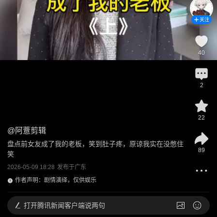
关注
40
2
22
@
阿薏剪辑
盘点前女友成了我的老板，笑到肚子疼，原谅我实在没憋住
89
笑
2026-05-09 18:28
发布于
广东
作者声明：剧情演绎，仅供娱乐
打开
腾讯新闻客户端说两句