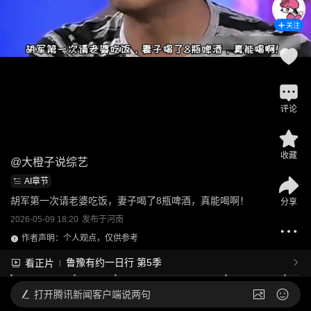
关注
评论
收藏
@
大橙子说综艺
AI章节
胡军第一次请老婆吃饭，妻子喝了8瓶啤酒，真能喝啊！
分享
2026-05-09 18:20
发布于
河南
作者声明：个人观点，仅供参考
鲁豫有约一日行 第5季
看正片
打开
腾讯新闻客户端说两句