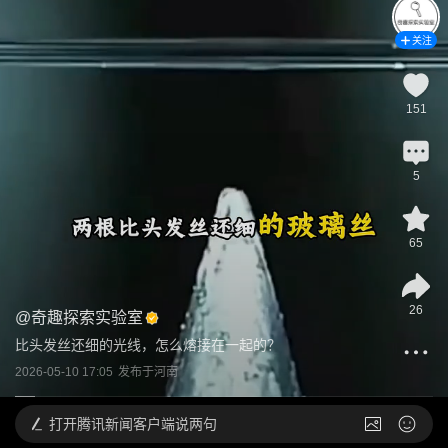
关注
151
5
65
26
@
奇趣探索实验室
比头发丝还细的光线，怎么熔接在一起的？
2026-05-10 17:05
发布于
河南
打开
腾讯新闻客户端说两句