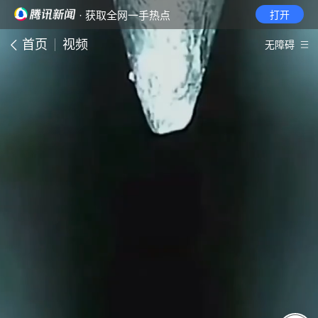
· 获取全网一手热点
打开
首页
视频
无障碍