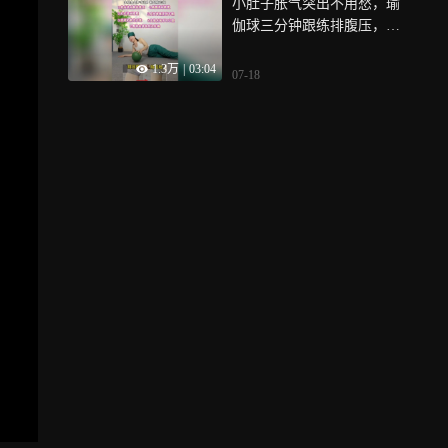
小肚子胀气突出不用愁，瑜
伽球三分钟跟练排腹压，产
后姐妹坚持超有用
1.3万
|
03:04
07-18