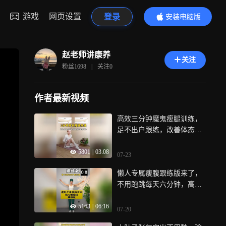
游戏
网页设置
登录
安装电脑版
内容更精彩
赵老师讲康养
关注
粉丝
1698
|
关注
0
作者最新视频
高效三分钟魔鬼瘦腿训练，
足不出户跟练，改善体态轻
松练出直腿
5801
|
03:08
07-23
懒人专属瘦腹跟练版来了，
不用跑跳每天六分钟，高效
甩掉赘肉紧致腰腹线条
5163
|
06:16
07-20