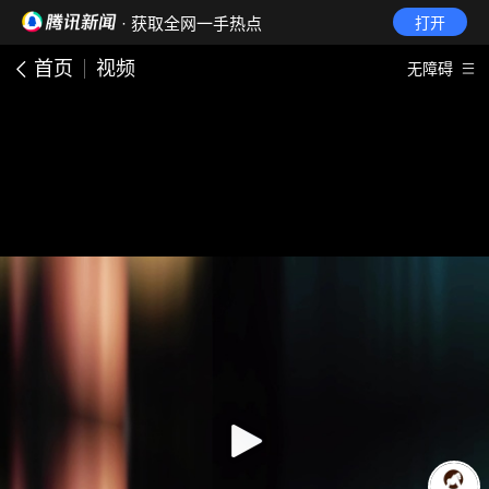
· 获取全网一手热点
打开
首页
视频
无障碍