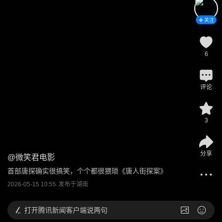
关注
6
评论
3
分享
@
微笑君电影
首部唐探确实很搞笑，个个都很猥琐《唐人街探案》
2026-05-15 10:55
发布于
湖南
打开
腾讯新闻客户端说两句