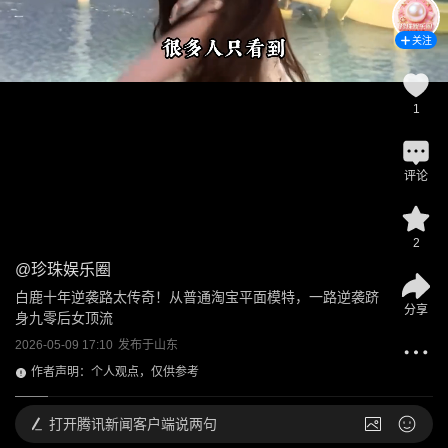
关注
1
评论
2
@
珍珠娱乐圈
白鹿十年逆袭路太传奇！从普通淘宝平面模特，一路逆袭跻
分享
身九零后女顶流
2026-05-09 17:10
发布于
山东
作者声明：个人观点，仅供参考
打开
腾讯新闻客户端说两句