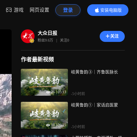
游戏
网页设置
登录
安装电脑版
内容更精彩
大众日报
关注
粉丝
9.6万
|
关注
0
作者最新视频
岐黄鲁韵③｜齐鲁医脉长
26
|
05:13
-5小时前
岐黄鲁韵①｜家话启医蒙
10
|
06:25
-5小时前