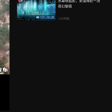
水幕映狐影，来淄博赴一场
奇幻聊斋
121
|
02:26
-5小时前