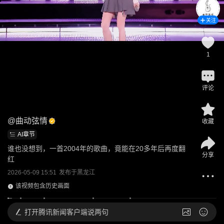
关注
1
评论
@
曲动弦情
收藏
AI章节
谁也没想到，一首2004年的歌曲，竟能在20多年后再度翻
分享
红
2026-05-09 15:51
发布于
黑龙江
该视频包含历史画面
打开
腾讯新闻客户端说两句