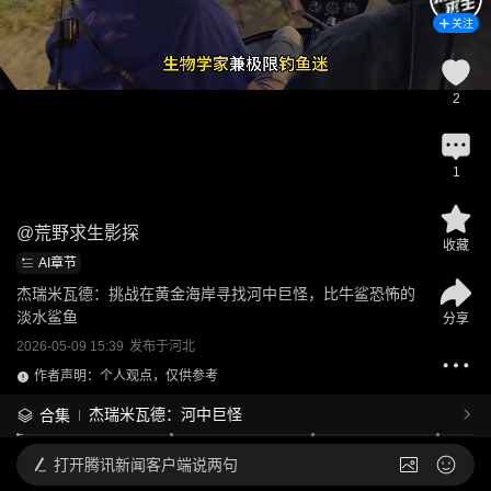
关注
2
1
@
荒野求生影探
收藏
AI章节
杰瑞米瓦德：挑战在黄金海岸寻找河中巨怪，比牛鲨恐怖的
淡水鲨鱼
分享
2026-05-09 15:39
发布于
河北
作者声明：个人观点，仅供参考
杰瑞米瓦德：河中巨怪
合集
打开
腾讯新闻客户端说两句