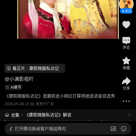
关注
评论
看正片
康熙微服私访记
收藏
@
小满影视吖
AI章节
分享
《康熙微服私访记》恶霸抓走小桃红打算将她送进皇宫选秀
2026-05-09 15:36
发布于
广东
《康熙微服私访记》解说
合集
打开
腾讯新闻客户端说两句