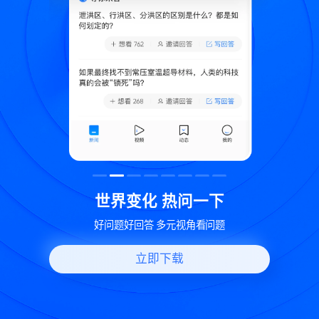
致
世界变化 热问一下
好问题好回答 多元视角看问题
立即下载