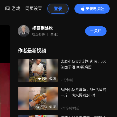
游戏
网页设置
登录
安装电脑版
内容更精彩
杨哥到处吃
关注
粉丝
4316
|
关注
0
作者最新视频
太原小伙卖北郊打卤面，300
碗卤子洒100颗鸡蛋
929
|
02:53
21分钟前
岳阳小伙卖鳊鱼，5斤活鱼烤
一斤，卤水慢煮2小时
7783
|
01:58
7评论
4小时前