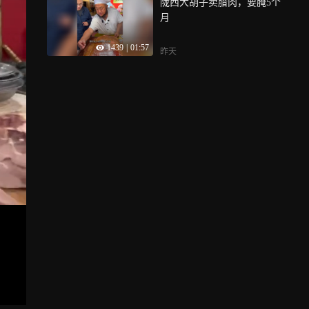
陇西大胡子卖腊肉，要腌5个
月
1439
|
01:57
昨天