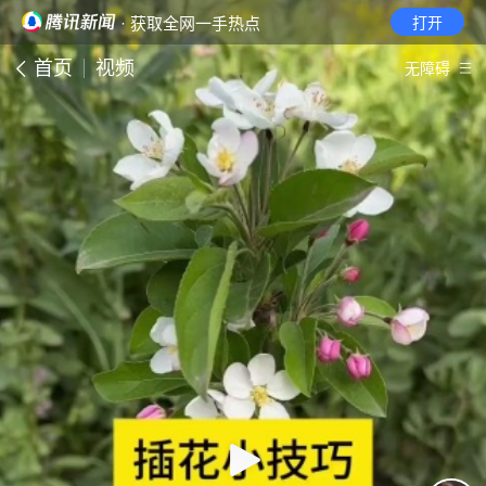
· 获取全网一手热点
打开
首页
视频
无障碍