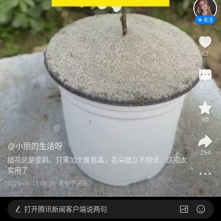
关注
62
评论
60
@
小丽的生活呀
254
插花总是歪斜，只需加个废瓶盖，花朵挺立不倒伏，这招太
实用了
2026-05-11 08:30
发布于
河南
打开
腾讯新闻客户端说两句