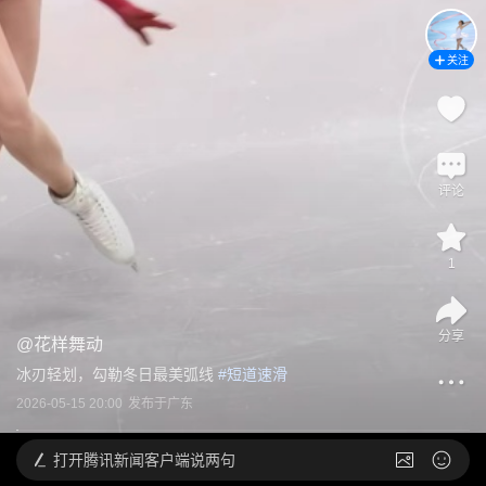
关注
评论
1
分享
@
花样舞动
冰刃轻划，勾勒冬日最美弧线
 #
短道速滑
2026-05-15 20:00
发布于
广东
打开
腾讯新闻客户端说两句