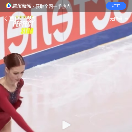
· 获取全网一手热点
打开
首页
视频
无障碍