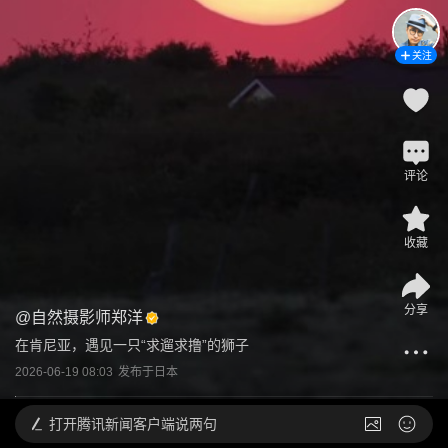
关注
评论
收藏
分享
@
自然摄影师郑洋
在肯尼亚，遇见一只“求遛求撸”的狮子
2026-06-19 08:03
发布于
日本
打开
腾讯新闻客户端说两句