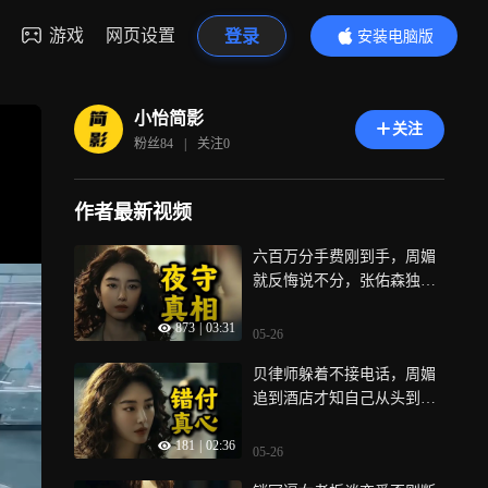
游戏
网页设置
登录
安装电脑版
内容更精彩
小怡简影
关注
粉丝
84
|
关注
0
作者最新视频
六百万分手费刚到手，周媚
就反悔说不分，张佑森独自
在酒店外守了一整夜《爱情
873
|
03:31
没有神话》
05-26
贝律师躲着不接电话，周媚
追到酒店才知自己从头到尾
被利用《爱情没有神话》
181
|
02:36
05-26