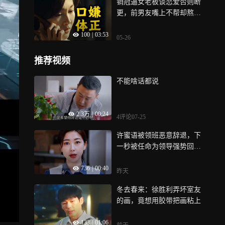
销冠逼女老板谈恋爱否则断
更，前男友嘴上不帮却熬夜
代写《爱情没有神话》
100
|
03:53
05-26
推荐视频
不能啥话都说
2.3万
|
00:24
4评论
07-25
许蜜语被领班恶意辞退，下
一秒被任命为领导强势回归
《蜜语纪》
736
|
00:40
昨天
冬去春来：徐胜利弄坏室友
的画，竟想用胶带把画粘上
133
|
01:06