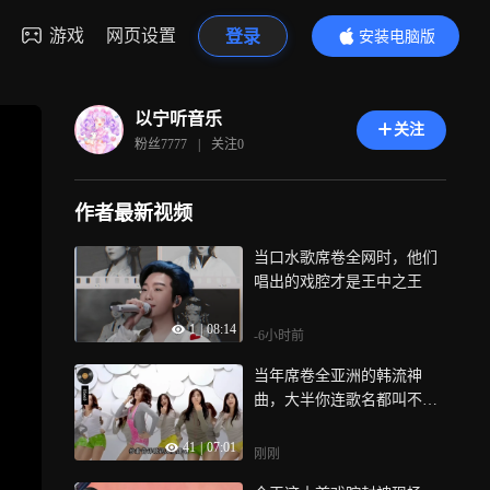
游戏
网页设置
登录
安装电脑版
内容更精彩
以宁听音乐
关注
粉丝
7777
|
关注
0
作者最新视频
当口水歌席卷全网时，他们
唱出的戏腔才是王中之王
1
|
08:14
-6小时前
当年席卷全亚洲的韩流神
曲，大半你连歌名都叫不
上，前奏一响直接爷青回！
41
|
07:01
哪首是你心中的天花板？
刚刚