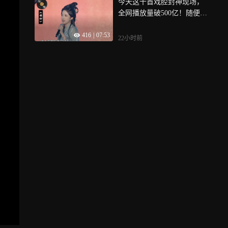
今天这十首戏腔封神现场，
全网播放量破500亿！随便拿
出一首都能吊打99%的流行
416
|
07:53
歌
22小时前