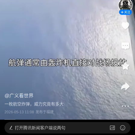
关注
75
2
11
9
@
广义看世界
一枚航空炸弹，威力究竟有多大
2026-05-13 11:08
发布于
福建
打开
腾讯新闻客户端说两句