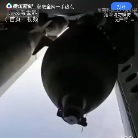
· 获取全网一手热点
打开
首页
视频
无障碍