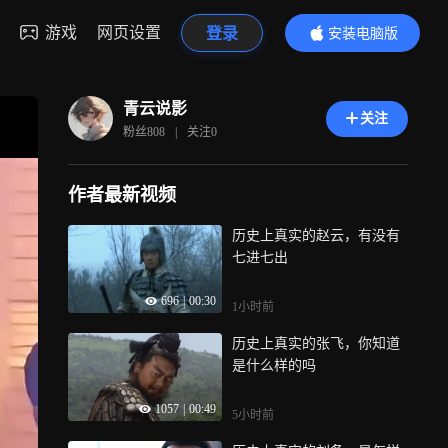
游戏
网页设置
登录
安装电脑版
内容更精彩
青云说影
关注
粉丝
808
|
关注
0
作者最新视频
历史上真实的赵云，有没有
七进七出
696
|
00:30
1小时前
历史上真实的张飞，你知道
是什么样的吗
1057
|
00:49
5小时前