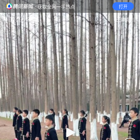
· 获取全网一手热点
打开
首页
视频
无障碍