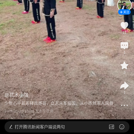
关注
11
1
3
1
@
武术小强
少年心中最崇拜兵哥哥，立志从军报国，从小练就军人风骨
2026-05-10 13:00
发布于
甘肃
打开
腾讯新闻客户端说两句