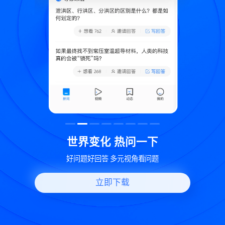
致
世界变化 热问一下
好问题好回答 多元视角看问题
立即下载