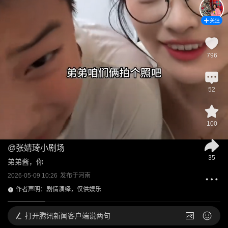
关注
796
52
100
@
张婧琦小剧场
35
弟弟酱，你
2026-05-09 10:26
发布于
河南
作者声明：剧情演绎，仅供娱乐
打开
腾讯新闻客户端说两句