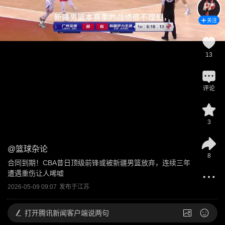
关注
13
评论
3
@
篮球杂论
8
合同到期！CBA昔日顶级前锋或被新疆男篮放弃，连续三年
遭遇重伤让人唏嘘
2026-05-09 09:07
发布于
江苏
打开
腾讯新闻客户端说两句