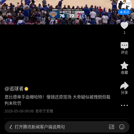
关注
1
评论
收藏
@
追球者
分享
恩比德单手血帽哈特！慢镜还原现场 大帝疑似被拽倒但裁
判未吹罚
2026-05-09 09:06
发布于
安徽
打开
腾讯新闻客户端说两句