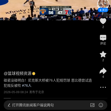
关注
2
评论
2
@
篮球视频资源
4
碰瓷没碰明白！尼克斯大桥被76人犯规罚球 恩比德尝试造
犯规反被吹
 #
76人
2026-05-09 08:24
发布于
北京
打开
腾讯新闻客户端说两句