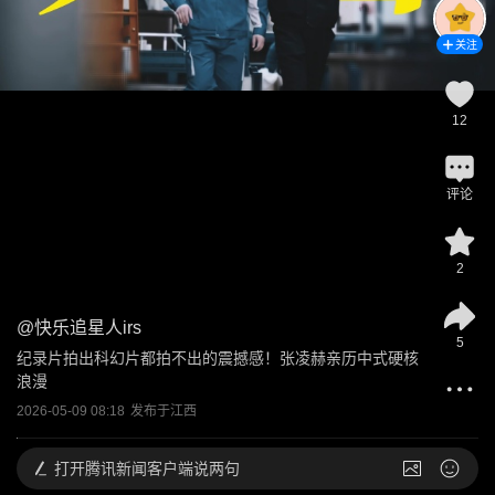
关注
12
评论
2
@
快乐追星人irs
5
纪录片拍出科幻片都拍不出的震撼感！张凌赫亲历中式硬核
浪漫
2026-05-09 08:18
发布于
江西
打开
腾讯新闻客户端说两句