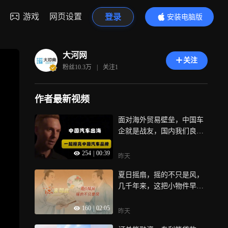
游戏
网页设置
登录
安装电脑版
内容更精彩
大河网
关注
粉丝
10.3万
|
关注
1
作者最新视频
面对海外贸易壁垒，中国车
企就是战友，国内我们良性
比拼技术，走出国门一起擦
254
|
00:39
亮中国汽车品牌的招牌，这
昨天
才是国产汽车出海的高级格
夏日摇扇，摇的不只是风，
局
几千年来，这把小物件早就
渗透进古人的艺术、礼仪、
160
|
02:05
节庆里，成了妥妥的文化符
昨天
号