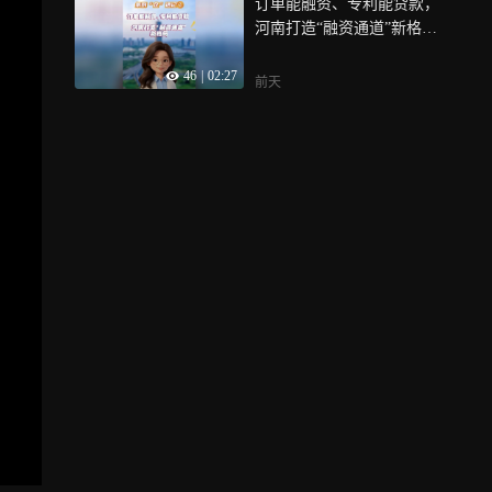
订单能融资、专利能贷款，
河南打造“融资通道”新格
局，《条例“企”遇记》第二
46
|
02:27
期，记者走进两家不同赛道
前天
的技术研发类企业，一起去
听听他们眼中的河南融资环
境发生了什么变化