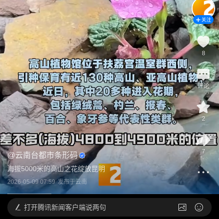
关注
8
评论
2
7
@
云南台都市条形码
海拔5000米的高山之花绽放昆明
2026-05-09 07:59
发布于
云南
打开
腾讯新闻客户端说两句