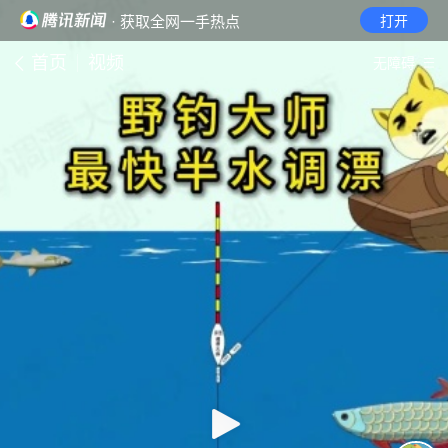
· 获取全网一手热点
打开
首页
视频
无障碍