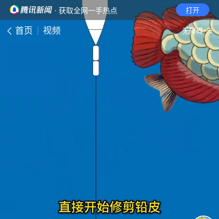
· 获取全网一手热点
打开
首页
视频
无障碍