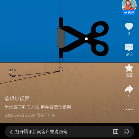
关注
3
评论
收藏
9
@
卓尔视界
半水调三钓三方法 新手调漂全指南
2026-05-11 20:30
发布于
广东
打开
腾讯新闻客户端说两句