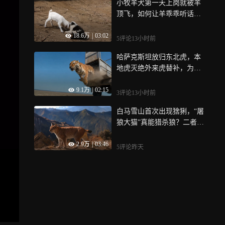
小牧羊犬第一天上岗就被羊
顶飞，如何让羊乖乖听话？
智商不可少资质更重要
18.6万
|
03:02
5评论
13小时前
哈萨克斯坦放归东北虎，本
地虎灭绝外来虎替补，为何
不会造成外来物种入侵
9.1万
|
02:15
3评论
13小时前
白马雪山首次出现猞猁，“屠
狼大猫”真能猎杀狼？二者都
有互杀记录
2.9万
|
03:46
5评论
昨天