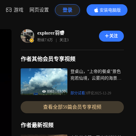
游戏
网页设置
登录
安装电脑版
内容更精彩
explorer羽睿
关注
粉丝
7.6万
|
关注
3
作者其他会员专享视频
登桌山，“上帝的餐桌”景色
宛若仙境，云雾间的海景一
眼万年|去动物纪录片里旅行
8983
|
03:50
部分试看
3评论
2025-12-29
查看全部
59篇
会员专享视频
作者最新视频