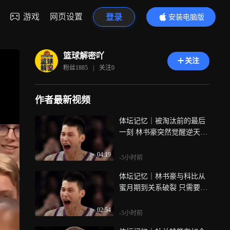
游戏
网页设置
登录
安装电脑版
内容更精彩
篮球解密吖
关注
粉丝
1885
|
关注
0
作者最新视频
体坛记忆｜被淘汰前的最后
一刻 林书豪突然觉醒逆天改
命
04:19
-5小时前
体坛记忆｜林书豪与科比从
蜜月期到关系破裂 只需要短
短20天
02:54
-5小时前