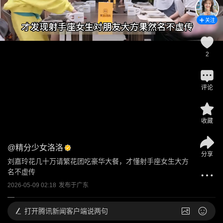
关注
2
评论
收藏
@
精分少女洛洛
分享
刘嘉玲花几十万请繁花团吃豪华大餐，才懂射手座女生大方
名不虚传
2026-05-09 02:18
发布于
广东
打开
腾讯新闻客户端说两句