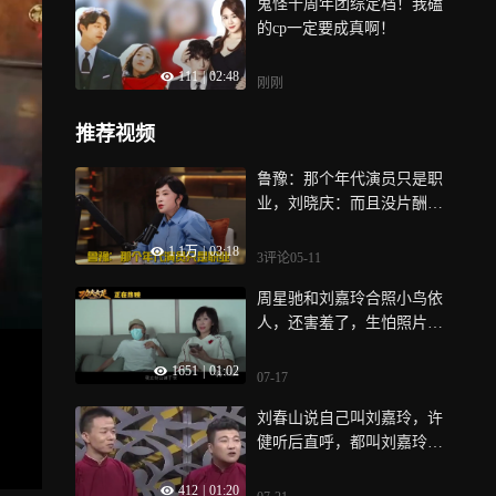
鬼怪十周年团综定档！我磕
的cp一定要成真啊！
111
|
02:48
刚刚
推荐视频
鲁豫：那个年代演员只是职
业，刘晓庆：而且没片酬！
我对钱没概念
1.1万
|
03:18
3评论
05-11
周星驰和刘嘉玲合照小鸟依
人，还害羞了，生怕照片被
别人看到
1651
|
01:02
07-17
刘春山说自己叫刘嘉玲，许
健听后直呼，都叫刘嘉玲怎
么品相差这么多
412
|
01:20