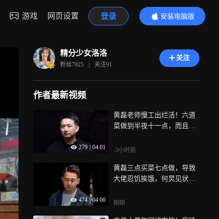
游戏
网页设置
登录
安装电脑版
内容更精彩
精分少女洛洛
关注
粉丝
7925
|
关注
91
作者最新视频
黄磊老师慢工出烂活！六道
菜做到半夜十一点，而且一
半都是凉菜
279
|
04:01
-3小时前
黄磊三点买菜七点做，导致
大佬忍饥挨饿，何炅见状忍
不住疯狂催促
474
|
04:00
刚刚