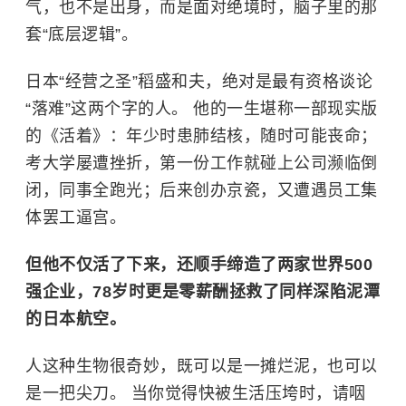
气，也不是出身，而是面对绝境时，脑子里的那
套“底层逻辑”。
日本“经营之圣”稻盛和夫，绝对是最有资格谈论
“落难”这两个字的人。 他的一生堪称一部现实版
的《活着》：年少时患肺结核，随时可能丧命；
考大学屡遭挫折，第一份工作就碰上公司濒临倒
闭，同事全跑光；后来创办京瓷，又遭遇员工集
体罢工逼宫。
但他不仅活了下来，还顺手缔造了两家世界500
强企业，78岁时更是零薪酬拯救了同样深陷泥潭
的日本航空。
人这种生物很奇妙，既可以是一摊烂泥，也可以
是一把尖刀。 当你觉得快被生活压垮时，请咽