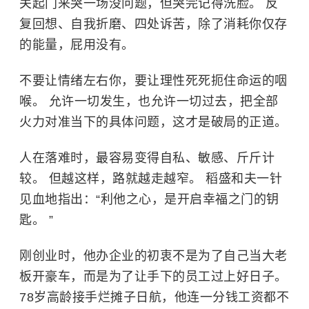
关起门来哭一场没问题，但哭完记得洗脸。 反
复回想、自我折磨、四处诉苦，除了消耗你仅存
的能量，屁用没有。
不要让情绪左右你，要让理性死死扼住命运的咽
喉。 允许一切发生，也允许一切过去，把全部
火力对准当下的具体问题，这才是破局的正道。
人在落难时，最容易变得自私、敏感、斤斤计
较。 但越这样，路就越走越窄。 稻盛和夫一针
见血地指出：“利他之心，是开启幸福之门的钥
匙。 ”
刚创业时，他办企业的初衷不是为了自己当大老
板开豪车，而是为了让手下的员工过上好日子。
78岁高龄接手烂摊子日航，他连一分钱工资都不