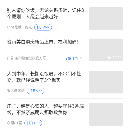
别人请你吃饭，无论关系多近，记住3
个原则，人缘会越来越好
chris是唯一的光
打开APP
谷雨美白淡斑新品上市，福利加码！
00:39
广告
谷雨鎏金面膜官方号
了解详情
人到中年，长期没饭局，不串门不社
交，就已经说明了3个现实
狠人进化论
打开APP
庄子：越是心软的人，越要守住3条底
线，不然亲戚朋友都敢欺负你
心理CT室
打开APP