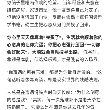
你脑子里嗡嗡作响的绝望。 当年稻盛和夫躺在
结核病房，家徒四壁，他一度觉得自己死定了。
但他没有沉溺于自怜，反而在病榻上疯狂阅读哲
学书籍，硬生生把心态从鬼门关拽了回来。
你心里天天盘算着“完蛋了”，生活就会顺着你的
心意真的让你完蛋；你把心态强行掰回“一切都
会好起来”，大脑就会自动搜寻出路。
低谷时，
悲观是本能，但选择乐观，才是强者的入场券。
“你遭遇的所有苦难，都是为你量身定做的。 ”这
句话听着像毒鸡汤，却是现实世界的残酷法则。
人总是在遭遇滑铁卢时仰天长叹：“为什么倒霉
的总是我？ ”其实，每一次落难都不是老天爷在
瞎扔骰子。 它要么是在清算你过去几年的傲