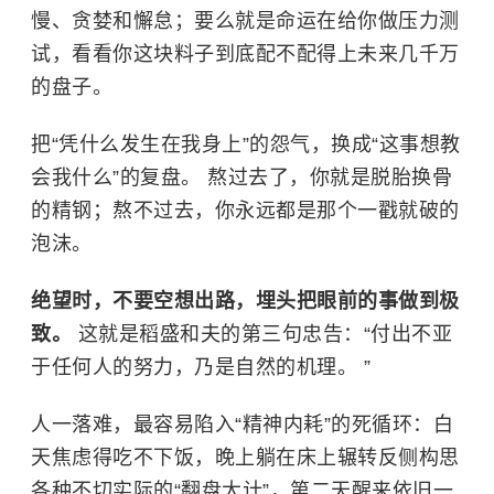
慢、贪婪和懈怠；要么就是命运在给你做压力测
试，看看你这块料子到底配不配得上未来几千万
的盘子。
把“凭什么发生在我身上”的怨气，换成“这事想教
会我什么”的复盘。 熬过去了，你就是脱胎换骨
的精钢；熬不过去，你永远都是那个一戳就破的
泡沫。
绝望时，不要空想出路，埋头把眼前的事做到极
致。
这就是稻盛和夫的第三句忠告：“付出不亚
于任何人的努力，乃是自然的机理。 ”
人一落难，最容易陷入“精神内耗”的死循环：白
天焦虑得吃不下饭，晚上躺在床上辗转反侧构思
各种不切实际的“翻盘大计”，第二天醒来依旧一