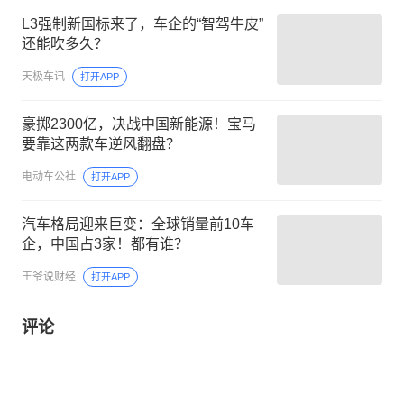
L3强制新国标来了，车企的“智驾牛皮”
还能吹多久？
天极车讯
打开APP
豪掷2300亿，决战中国新能源！宝马
要靠这两款车逆风翻盘？
电动车公社
打开APP
汽车格局迎来巨变：全球销量前10车
企，中国占3家！都有谁？
王爷说财经
打开APP
评论