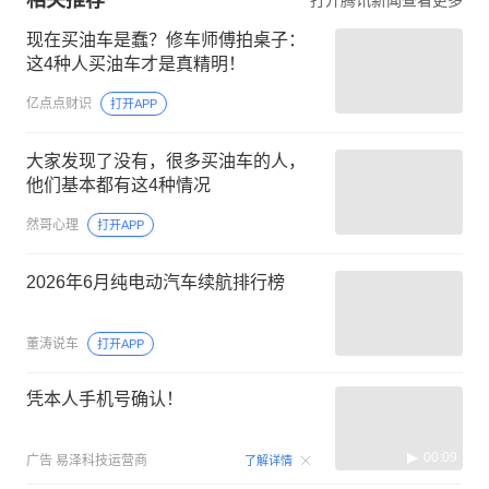
相关推荐
打开腾讯新闻查看更多
现在买油车是蠢？修车师傅拍桌子：
这4种人买油车才是真精明！
亿点点财识
打开APP
大家发现了没有，很多买油车的人，
他们基本都有这4种情况
然哥心理
打开APP
2026年6月纯电动汽车续航排行榜
董涛说车
打开APP
凭本人手机号确认！
00:09
广告
易泽科技运营商
了解详情