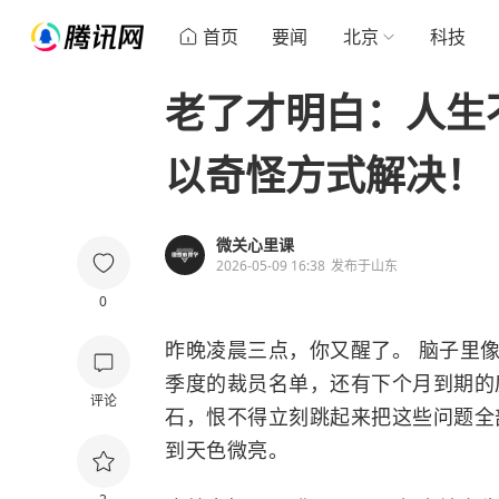
首页
要闻
北京
科技
老了才明白：人生
以奇怪方式解决！
微关心里课
2026-05-09 16:38
发布于
山东
0
昨晚凌晨三点，你又醒了。 脑子里
季度的裁员名单，还有下个月到期的
评论
石，恨不得立刻跳起来把这些问题全
到天色微亮。