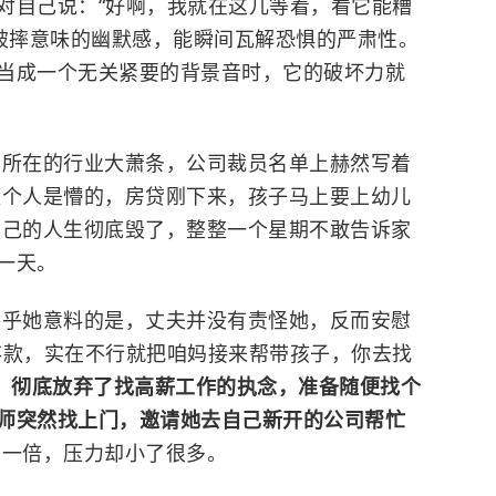
对自己说：“好啊，我就在这儿等着，看它能糟
子破摔意味的幽默感，能瞬间瓦解恐惧的严肃性。
当成一个无关紧要的背景音时，它的破坏力就
年所在的行业大萧条，公司裁员名单上赫然写着
整个人是懵的，房贷刚下来，孩子马上要上幼儿
自己的人生彻底毁了，整整一个星期不敢告诉家
一天。
出乎她意料的是，丈夫并没有责怪她，反而安慰
存款，实在不行就把咱妈接来帮带孩子，你去找
、彻底放弃了找高薪工作的执念，准备随便找个
师突然找上门，邀请她去自己新开的公司帮忙
了一倍，压力却小了很多。