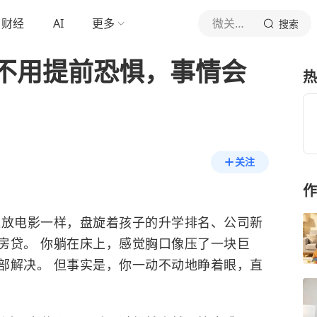
财经
AI
更多
微关心里课
搜索
不用提前恐惧，事情会
热
关注
作
像放电影一样，盘旋着孩子的升学排名、公司新
房贷。 你躺在床上，感觉胸口像压了一块巨
部解决。 但事实是，你一动不动地睁着眼，直