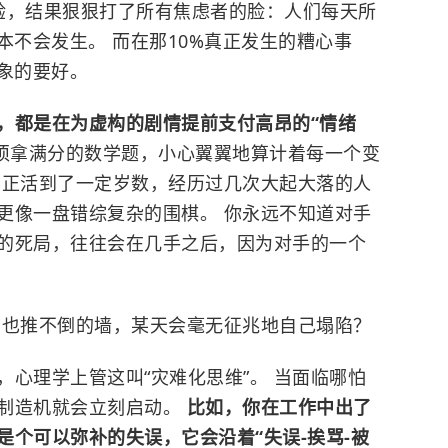
验，结果狠狠打了所有焦虑者的脸：人们每天所
本不会发生。 而在那10%真正发生的糟心事
象的要好。
，都是在为虚构的剧情提前支付高昂的“情绪
须拿满分的数学题，小心翼翼地算计着每一个变
真正活到了一定岁数，经历过几次大起大落的人
更像一盘错综复杂的围棋。 你永远不知道对手
的死局，往往会在几手之后，因为对手的一个
力也推不倒的墙，某天会毫无征兆地自己塌陷？
心理学上管这叫“灾难化思维”。 当面临哪怕
制造机就会立刻启动。
比如，你在工作中出了
个可以弥补的失误，它会沿着“失误-挨骂-被