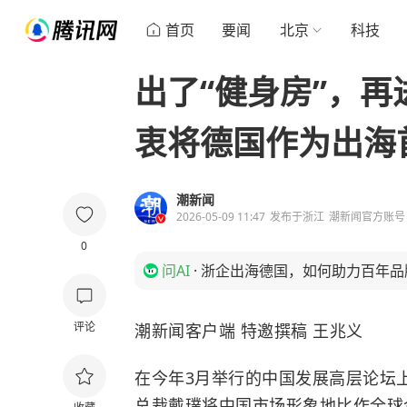
首页
要闻
北京
科技
出了“健身房”，再
衷将德国作为出海
潮新闻
2026-05-09 11:47
发布于
浙江
潮新闻官方账号
0
问AI
·
浙企出海德国，如何助力百年品
评论
潮新闻客户端 特邀撰稿 王兆义
在今年3月举行的中国发展高层论坛
总裁戴璞将中国市场形象地比作全球