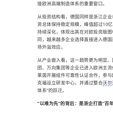
接欧洲高端制造体系的重要窗口。
从投资结构看，德国同样是浙江企业
资总体保持稳定规模，峰值超过10
持续深化，体现出其在对欧投资版图
同，越来越多企业选择直接进入德国
场外溢效应。
从产业嵌入看，这一趋势更为明显。
团、万向集团等企业已进入欧洲主流
莱茵开展组件可靠性认证合作，参与
克福设立研发中心，并通过整合
沃尔
体系”的跃迁。
“以难为先”的背后：是浙企打造“百