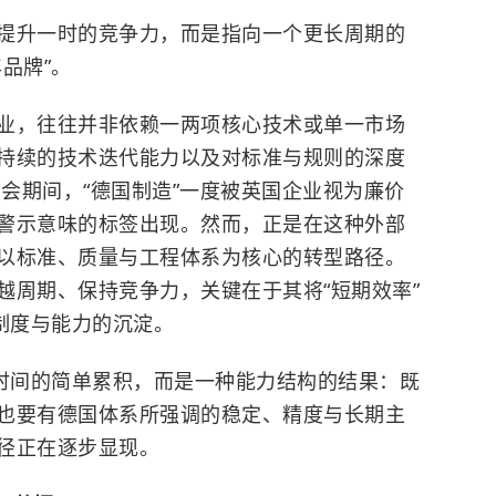
提升一时的竞争力，而是指向一个更长周期的
品牌”。
业，往往并非依赖一两项核心技术或单一市场
持续的技术迭代能力以及对标准与规则的深度
览会期间，“德国制造”一度被英国企业视为廉价
警示意味的标签出现。然而，正是在这种外部
以标准、质量与工程体系为核心的转型路径。
越周期、保持竞争力，关键在于其将“短期效率”
制度与能力的沉淀。
是时间的简单累积，而是一种能力结构的结果：既
也要有德国体系所强调的稳定、精度与长期主
径正在逐步显现。