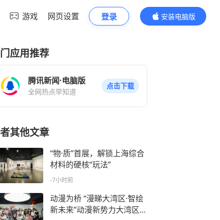
游戏
网页设置
登录
安装电脑版
内容更精彩
门应用推荐
腾讯新闻·电脑版
点击下载
全网热点早知道
者其他文章
“物·质”首展，解锁上海综合
材料的硬核“玩法”
-7小时前
动漫为桥 “漫睇大湾区·智绘
新未来”动漫新势力大湾区创