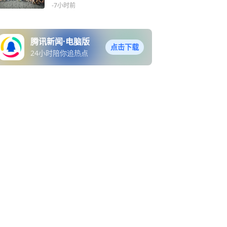
作营在深穗举办
-7小时前
腾讯新闻·电脑版
点击下载
24小时陪你追热点