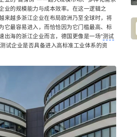
企业的规模能力与成本效率。在这一逻辑之
越来越多浙江企业在布局欧洲乃至全球时，将
为它最容易进入，而恰恰因为它门槛最高、标
速出海的浙江企业而言，德国更像是一场“
测试
是测试企业是否具备进入高标准工业体系的资