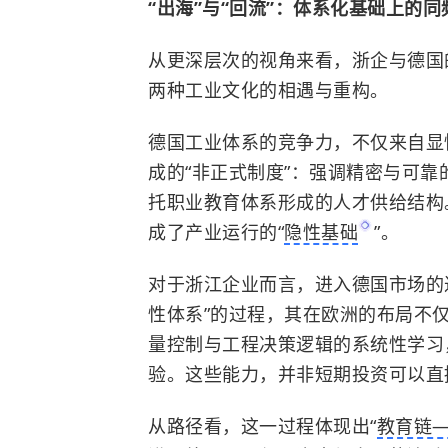
“出海”与“回流”：体系化基础上的同
从更深层次的视角来看，浙企与德国
两种工业文化的相遇与重构。
德国工业体系的竞争力，不仅来自显
成的“非正式制度”：强调精密与可
托职业教育体系形成的人才供给结构
成了产业运行的“
隐性基础
”。
对于浙江企业而言，进入德国市场的
性体系”的过程，其在欧洲的布局不
量控制与工程决策逻辑的系统性学习
验。这些能力，并非短期投资可以直
从路径看，这一过程体现出“
教育链