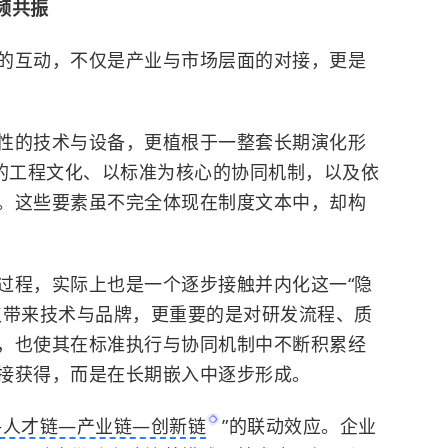
频共振
的互动，不仅是产业与市场层面的对接，更是
性的技术与设备，更植根于一整套长期演化形
靠的工程文化、以标准为核心的协同机制，以及依
。这些要素虽不完全体现在制度文本中，却构
过程，实际上也是一个逐步接触并内化这一“隐
仅带来技术与品牌，更重要的是对研发流程、质
，也使其在标准执行与协同机制中不断积累经
接获得，而是在长期嵌入中逐步形成。
—人才链—产业链—创新链
”的联动效应。企业