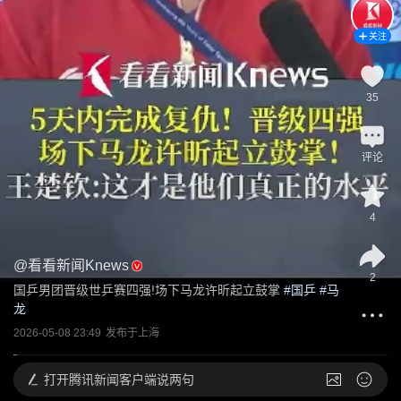
关注
35
评论
4
@
看看新闻Knews
2
国乒男团晋级世乒赛四强!场下马龙许昕起立鼓掌
 #
国乒
 #
马
龙
2026-05-08 23:49
发布于
上海
打开
腾讯新闻客户端说两句