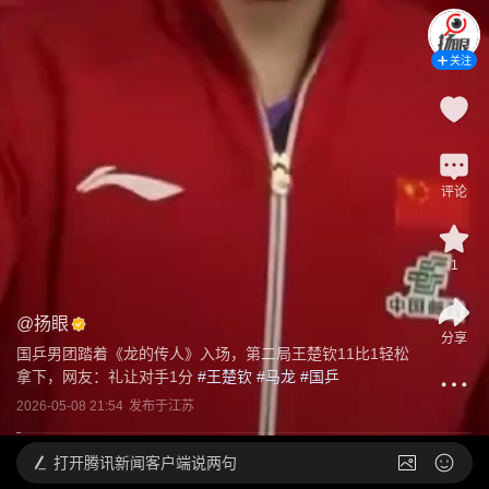
关注
评论
1
@
扬眼
分享
国乒男团踏着《龙的传人》入场，第二局王楚钦11比1轻松
拿下，网友：礼让对手1分
 #
王楚钦
 #
马龙
 #
国乒
2026-05-08 21:54
发布于
江苏
打开
腾讯新闻客户端说两句