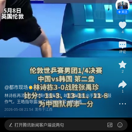
关注
4
评论
2
@
都市现场
1
林诗栋再添1分 3-0横扫张禹珍！越打越自信 出手坚定 一鼓
作气，王皓指导露出了欣慰的笑容
 #
林诗栋
2026-05-08 21:54
发布于
江西
打开
腾讯新闻客户端说两句