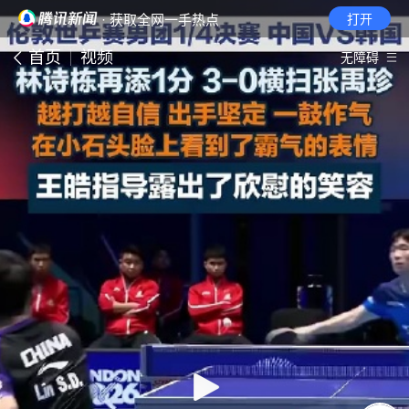
· 获取全网一手热点
打开
首页
视频
无障碍