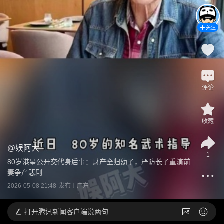
关注
评论
收藏
@
娱阿大
1
80岁港星公开交代身后事：财产全归幼子，严防长子重演前
妻争产悲剧
2026-05-08 21:48
发布于
广东
打开
腾讯新闻客户端说两句