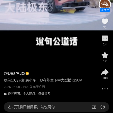
关注
31
14
12
@
DearAuto
108
以前13万只能买小车，现在能拿下中大型插混SUV
2026-05-08 21:46
发布于
广西
作者声明：个人观点，仅供参考
打开
腾讯新闻客户端说两句