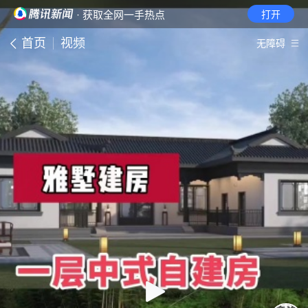
· 获取全网一手热点
打开
首页
视频
无障碍