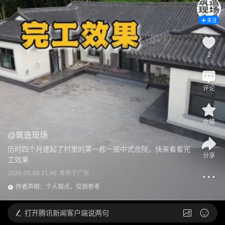
关注
2
评论
收藏
@
筑造现场
历时四个月建起了村里的第一栋一层中式合院，快来看看完
分享
工效果
2026-05-08 21:46
发布于
广东
作者声明：个人观点，仅供参考
打开
腾讯新闻客户端说两句