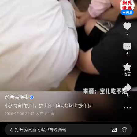
关注
5
6
收藏
1
@
新民晚报
小孩哥害怕打针，护士齐上阵现场堪比“按年猪”
2026-05-08 21:45
发布于
上海
打开
腾讯新闻客户端说两句