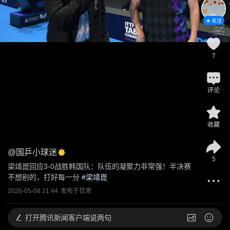
关注
7
评论
收藏
@
国乒小球迷
5
梁靖崑回应3-0战胜韩国队：队伍的凝聚力非常强！半决赛
不想别的，打好每一分
 #
梁靖崑
2026-05-08 21:44
发布于
甘肃
打开
腾讯新闻客户端说两句