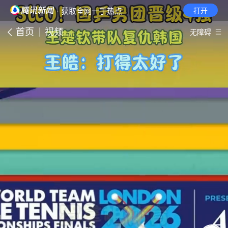
· 获取全网一手热点
打开
首页
视频
无障碍