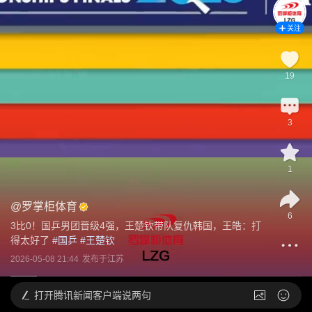
关注
19
3
1
@
罗掌柜体育
6
3比0！国乒男团晋级4强，王楚钦带队复仇韩国，王皓：打
得太好了
 #
国乒
 #
王楚钦
2026-05-08 21:44
发布于
江苏
打开
腾讯新闻客户端说两句